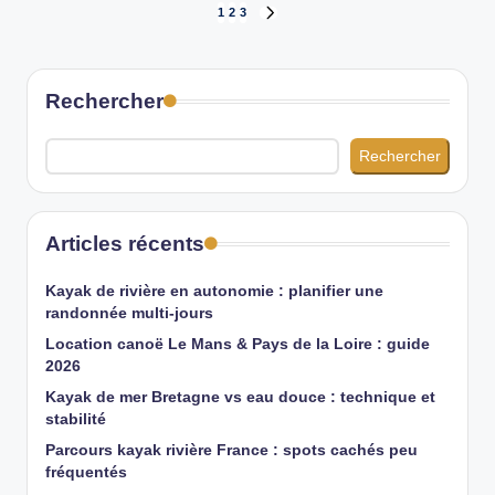
Pagination
1
2
3
PAGE
SUIVANTE
des
Rechercher
publications
Rechercher
Articles récents
Kayak de rivière en autonomie : planifier une
randonnée multi-jours
Location canoë Le Mans & Pays de la Loire : guide
2026
Kayak de mer Bretagne vs eau douce : technique et
stabilité
Parcours kayak rivière France : spots cachés peu
fréquentés