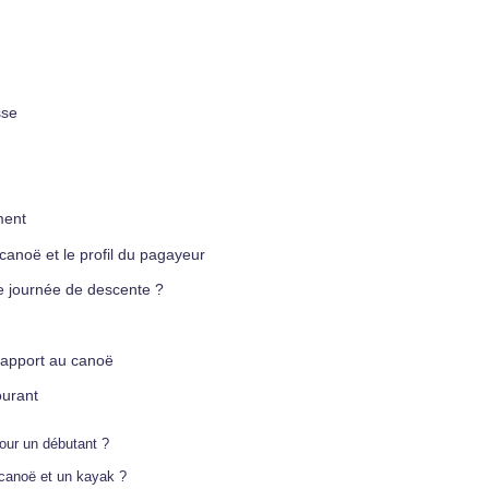
sse
ment
canoë et le profil du pagayeur
e journée de descente ?
rapport au canoë
ourant
our un débutant ?
 canoë et un kayak ?